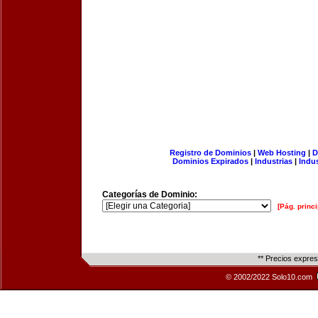
Registro de Dominios
|
Web Hosting
|
D
Dominios Expirados
|
Industrias
|
Indu
Categorías de Dominio:
[Pág. princi
** Precios expre
© 2002/2022 Solo10.com