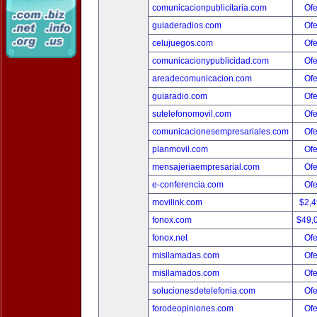
comunicacionpublicitaria.com
Ofe
guiaderadios.com
Ofe
celujuegos.com
Ofe
comunicacionypublicidad.com
Ofe
areadecomunicacion.com
Ofe
guiaradio.com
Ofe
sutelefonomovil.com
Ofe
comunicacionesempresariales.com
Ofe
planmovil.com
Ofe
mensajeriaempresarial.com
Ofe
e-conferencia.com
Ofe
movilink.com
$2,
fonox.com
$49,
fonox.net
Ofe
misllamadas.com
Ofe
misllamados.com
Ofe
solucionesdetelefonia.com
Ofe
forodeopiniones.com
Ofe