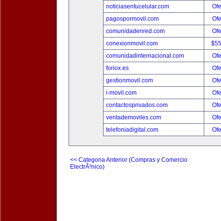
noticiasentucelular.com
Ofe
pagospormovil.com
Ofe
comunidadenred.com
Ofe
conexionmovil.com
$5
comunidadinternacional.com
Ofe
fonox.es
Ofe
gestionmovil.com
Ofe
i-movil.com
Ofe
contactosprivados.com
Ofe
ventademoviles.com
Ofe
telefoniadigital.com
Ofe
<< Categoria Anterior (Compras y Comercio
ElectrÃ³nico)