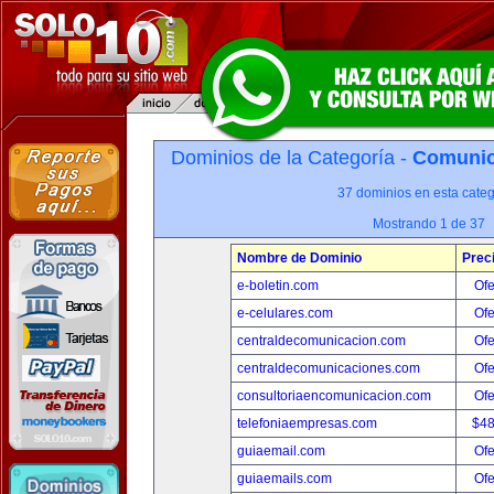
Dominios de la Categoría -
Comunica
37 dominios en esta categ
Mostrando 1 de 37
Nombre de Dominio
Prec
e-boletin.com
Ofe
e-celulares.com
Ofe
centraldecomunicacion.com
Ofe
centraldecomunicaciones.com
Ofe
consultoriaencomunicacion.com
Ofe
telefoniaempresas.com
$4
guiaemail.com
Ofe
guiaemails.com
Ofe