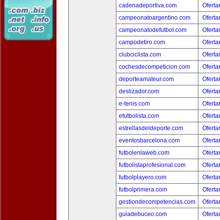
cadenadeportiva.com
Oferta
campeonatoargentino.com
Oferta
campeonatodefutbol.com
Oferta
campodetiro.com
Oferta
clubciclista.com
Oferta
cochesdecompeticion.com
Oferta
deporteamateur.com
Oferta
deslizador.com
Oferta
e-tenis.com
Oferta
efutbolista.com
Oferta
estrellasdeldeporte.com
Oferta
eventosbarcelona.com
Oferta
futbolenlaweb.com
Oferta
futbolistaprofesional.com
Oferta
futbolplayero.com
Oferta
futbolprimera.com
Oferta
gestiondecompetencias.com
Oferta
guiadebuceo.com
Oferta