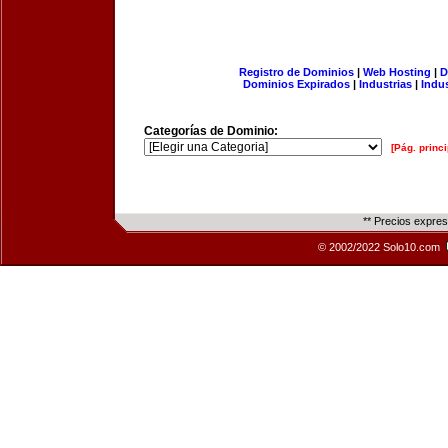
Registro de Dominios
|
Web Hosting
|
D
Dominios Expirados
|
Industrias
|
Indu
Categorías de Dominio:
[Pág. princi
** Precios expre
© 2002/2022 Solo10.com