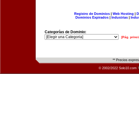
Registro de Dominios
|
Web Hosting
|
D
Dominios Expirados
|
Industrias
|
Indu
Categorías de Dominio:
[Pág. princi
** Precios expre
© 2002/2022 Solo10.com