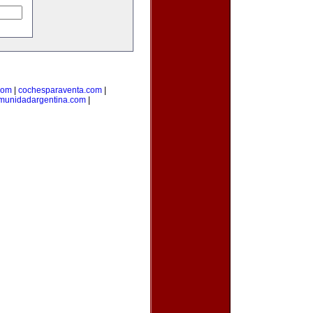
com
|
cochesparaventa.com
|
munidadargentina.com
|