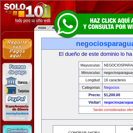
negociosparagu
El dueño de este dominio lo ha
Mayusculas:
NEGOCIOSPARA
Minusculas:
negociosparagua
Longitud:
16 caracteres
Categorias:
Negocios
Precio:
$1,200.00
Visitar!
negociosparagu
Serán consideradas ofer
R