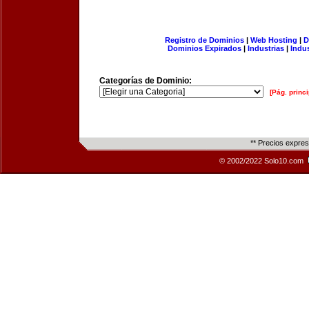
Registro de Dominios
|
Web Hosting
|
D
Dominios Expirados
|
Industrias
|
Indu
Categorías de Dominio:
[Pág. princi
** Precios expre
© 2002/2022 Solo10.com