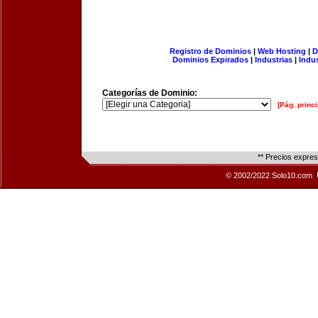
Registro de Dominios
|
Web Hosting
|
D
Dominios Expirados
|
Industrias
|
Indu
Categorías de Dominio:
[Pág. princi
** Precios expre
© 2002/2022 Solo10.com