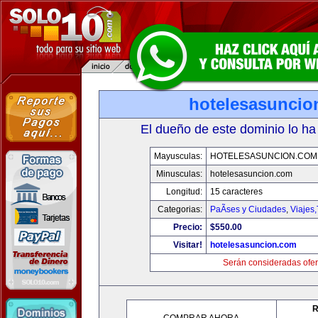
hotelesasuncio
El dueño de este dominio lo ha
Mayusculas:
HOTELESASUNCION.COM
Minusculas:
hotelesasuncion.com
Longitud:
15 caracteres
Categorias:
PaÃ­ses y Ciudades
,
Viajes
Precio:
$550.00
Visitar!
hotelesasuncion.com
Serán consideradas ofer
R