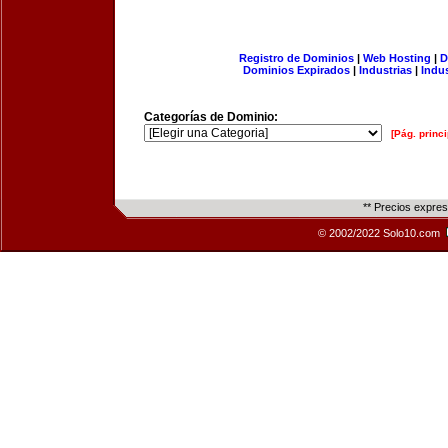
Registro de Dominios
|
Web Hosting
|
D
Dominios Expirados
|
Industrias
|
Indu
Categorías de Dominio:
[Pág. princi
** Precios expre
© 2002/2022 Solo10.com