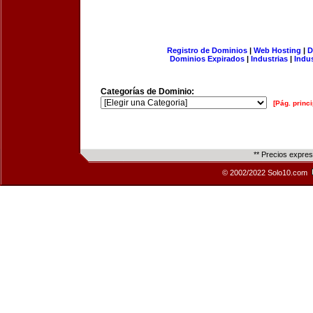
Registro de Dominios
|
Web Hosting
|
D
Dominios Expirados
|
Industrias
|
Indu
Categorías de Dominio:
[Pág. princi
** Precios expre
© 2002/2022 Solo10.com