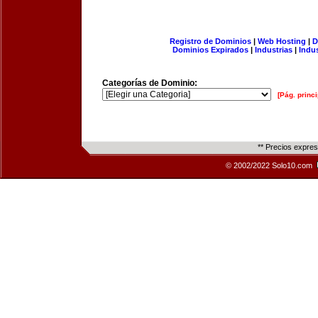
Registro de Dominios
|
Web Hosting
|
D
Dominios Expirados
|
Industrias
|
Indu
Categorías de Dominio:
[Pág. princi
** Precios expre
© 2002/2022 Solo10.com