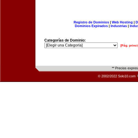
Registro de Dominios
|
Web Hosting
|
D
Dominios Expirados
|
Industrias
|
Indu
Categorías de Dominio:
[Pág. princi
** Precios expre
© 2002/2022 Solo10.com