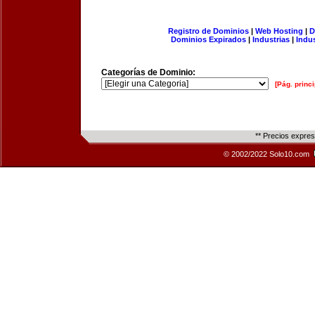
Registro de Dominios
|
Web Hosting
|
D
Dominios Expirados
|
Industrias
|
Indu
Categorías de Dominio:
[Pág. princi
** Precios expre
© 2002/2022 Solo10.com