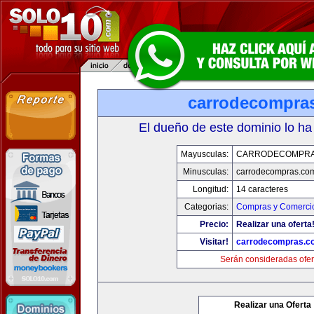
carrodecompra
El dueño de este dominio lo ha
Mayusculas:
CARRODECOMPRA
Minusculas:
carrodecompras.co
Longitud:
14 caracteres
Categorias:
Compras y Comercio
Precio:
Realizar una oferta
Visitar!
carrodecompras.c
Serán consideradas ofer
Realizar una Oferta