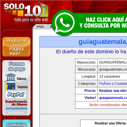
guiaguatemal
El dueño de este dominio lo ha
Mayusculas:
GUIAGUATEMAL
Minusculas:
guiaguatemala.c
Longitud:
13 caracteres
Categorias:
PaÃ­ses y Ciudad
Precio:
Realizar una ofer
Visitar!
guiaguatemala.
Serán consideradas ofer
Realizar una Oferta