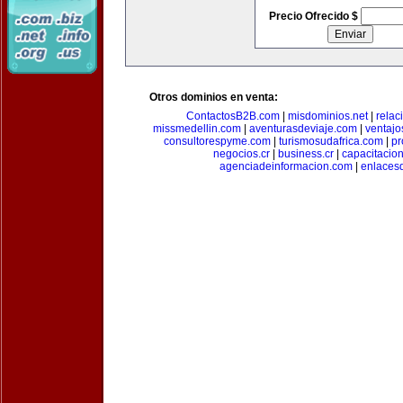
Precio Ofrecido $
Otros dominios en venta:
ContactosB2B.com
|
misdominios.net
|
rela
missmedellin.com
|
aventurasdeviaje.com
|
ventaj
consultorespyme.com
|
turismosudafrica.com
|
pr
negocios.cr
|
business.cr
|
capacitaci
agenciadeinformacion.com
|
enlaces