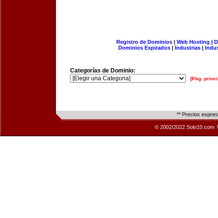
Registro de Dominios
|
Web Hosting
|
D
Dominios Expirados
|
Industrias
|
Indu
Categorías de Dominio:
[Pág. princi
** Precios expre
© 2002/2022 Solo10.com